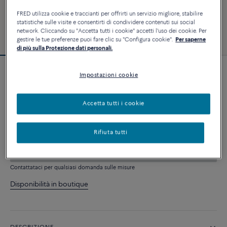
FRED utilizza cookie e traccianti per offrirti un servizio migliore, stabilire
statistiche sulle visite e consentirti di condividere contenuti sui social
network. Cliccando su "Accetta tutti i cookie" accetti l'uso dei cookie. Per
gestire le tue preferenze puoi fare clic su "Configura cookie".
Per saperne
di più sulla Protezione dati personali.
Impostazioni cookie
Bracciale Force 10
6 740 €
Accetta tutti i cookie
PERSONALIZZA
Rifiuta tutti
AGGIUNGI AL CARRELLO
Contattataci per qualsiasi domanda sulle misure
Disponibilità in boutique