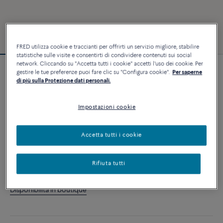
FRED utilizza cookie e traccianti per offrirti un servizio migliore, stabilire
statistiche sulle visite e consentirti di condividere contenuti sui social
network. Cliccando su "Accetta tutti i cookie" accetti l'uso dei cookie. Per
gestire le tue preferenze puoi fare clic su "Configura cookie".
Per saperne
Personalizzabile
di più sulla Protezione dati personali.
Bracciale Force 10
6 400 €
Impostazioni cookie
PERSONALIZZA
Accetta tutti i cookie
AGGIUNGI AL CARRELLO
Rifiuta tutti
Contattataci per qualsiasi domanda sulle misure
Disponibilità in boutique