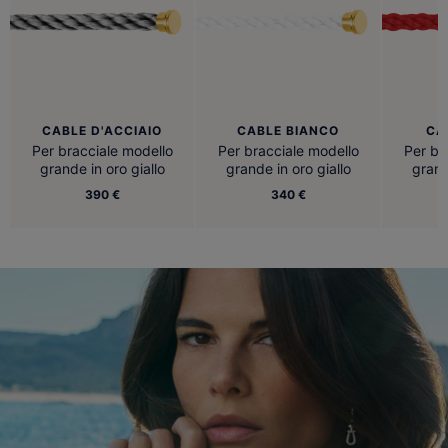
CABLE D'ACCIAIO
CABLE BIANCO
CA
Per bracciale modello
Per bracciale modello
Per br
grande in oro giallo
grande in oro giallo
grand
390 €
340 €