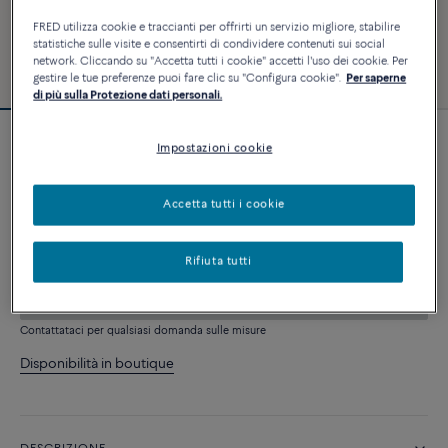
FRED utilizza cookie e traccianti per offrirti un servizio migliore, stabilire
statistiche sulle visite e consentirti di condividere contenuti sui social
network. Cliccando su "Accetta tutti i cookie" accetti l'uso dei cookie. Per
gestire le tue preferenze puoi fare clic su "Configura cookie".
Per saperne
di più sulla Protezione dati personali.
Impostazioni cookie
Bracciale Force 10
6 240 €
Accetta tutti i cookie
PERSONALIZZA
Rifiuta tutti
AGGIUNGI AL CARRELLO
Contattataci per qualsiasi domanda sulle misure
Disponibilità in boutique