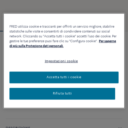
FRED utilizza cookie e traccianti per offrirti un servizio migliore, stabilire
statistiche sulle visite e consentirti di condividere contenuti sui social
network. Cliccando su "Accetta tutti i cookie" accetti l'uso dei cookie. Per
gestire le tue preferenze puoi fare clic su "Configura cookie".
Per saperne
Bracciale Force 10
di più sulla Protezione dati personali.
10 800 €
Impostazioni cookie
PERSONALIZZA
Accetta tutti i cookie
AGGIUNGI AL CARRELLO
Rifiuta tutti
Contattataci per qualsiasi domanda sulle misure
Disponibilità in boutique