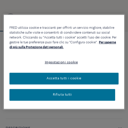
FRED utilizza cookie e traccianti per offrirti un servizio migliore, stabilire
statistiche sulle visite e consentirti di condividere contenuti sui social
network. Cliccando su "Accetta tutti i cookie" accetti l'uso dei cookie. Per
gestire le tue preferenze puoi fare clic su "Configura cookie".
Per saperne
Bracciale Force 10
di più sulla Protezione dati personali.
10 850 €
Impostazioni cookie
PERSONALIZZA
Accetta tutti i cookie
AGGIUNGI AL CARRELLO
Rifiuta tutti
Contattataci per qualsiasi domanda sulle misure
Disponibilità in boutique