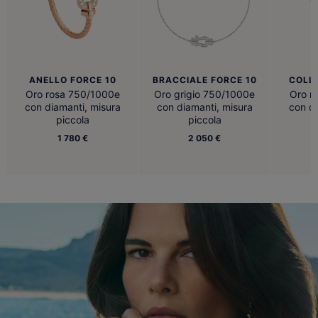
ANELLO FORCE 10
BRACCIALE FORCE 10
COLL
Oro rosa 750/1000e
Oro grigio 750/1000e
Oro r
con diamanti, misura
con diamanti, misura
con di
piccola
piccola
1 780 €
2 050 €