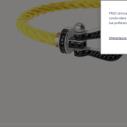
FRED utilizza
condividere c
tue preferen
Impostazio