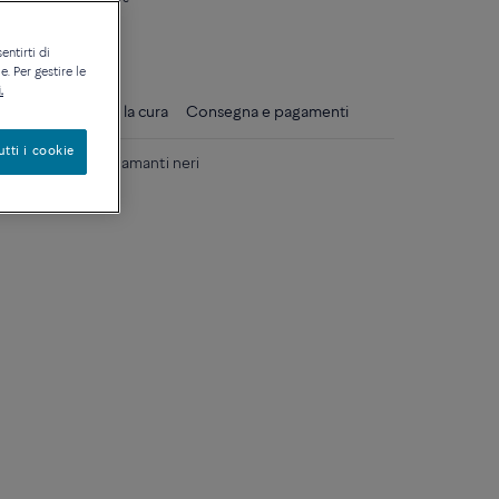
ique
entirti di
. Per gestire le
.
gli
Consigli per la cura
Consegna e pagamenti
utti i cookie
o bianco 18 k e diamanti neri