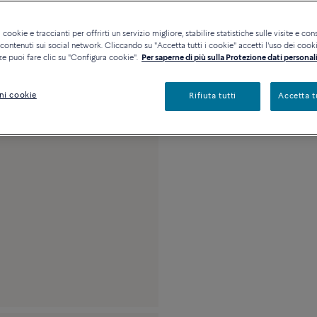
Disponibilità in bout
 cookie e traccianti per offrirti un servizio migliore, stabilire statistiche sulle visite e cons
ontenuti sui social network. Cliccando su "Accetta tutti i cookie" accetti l'uso dei cookie
ze puoi fare clic su "Configura cookie".
Per saperne di più sulla Protezione dati personali
Descrizione
Detta
ni cookie
Rifiuta tutti
Accetta t
Modello grande in or