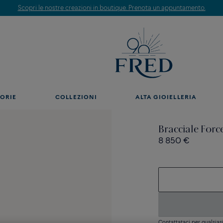
Scopri le nostre creazioni in boutique. Prenota un appuntamento.
ORIE
COLLEZIONI
ALTA GIOIELLERIA
Bracciale Forc
8 850 €
Contattataci per qualsia