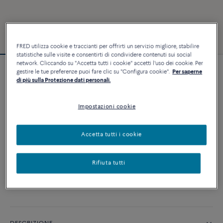
FRED utilizza cookie e traccianti per offrirti un servizio migliore, stabilire
statistiche sulle visite e consentirti di condividere contenuti sui social
network. Cliccando su "Accetta tutti i cookie" accetti l'uso dei cookie. Per
gestire le tue preferenze puoi fare clic su "Configura cookie".
Per saperne
Bracciale Force 10
di più sulla Protezione dati personali.
4 540 €
Impostazioni cookie
PERSONALIZZA
Accetta tutti i cookie
AGGIUNGI AL CARRELLO
Rifiuta tutti
Contattataci per qualsiasi domanda sulle misure
Disponibilità in boutique