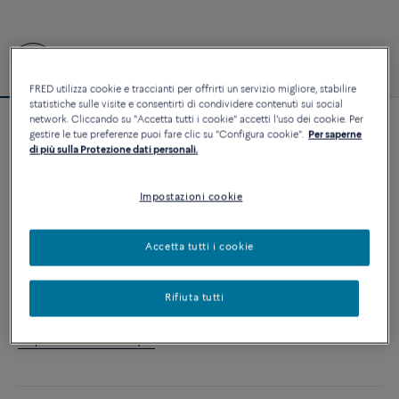
FRED utilizza cookie e traccianti per offrirti un servizio migliore, stabilire
statistiche sulle visite e consentirti di condividere contenuti sui social
network. Cliccando su "Accetta tutti i cookie" accetti l'uso dei cookie. Per
Personalizzabile
gestire le tue preferenze puoi fare clic su "Configura cookie".
Per saperne
Bracciale Force 10
di più sulla Protezione dati personali.
2 640 €
Impostazioni cookie
PERSONALIZZA
Accetta tutti i cookie
AGGIUNGI AL CARRELLO
Rifiuta tutti
Contattataci per qualsiasi domanda sulle misure
Disponibilità in boutique