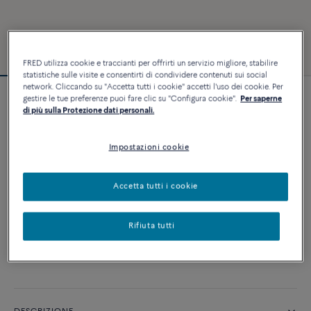
FRED utilizza cookie e traccianti per offrirti un servizio migliore, stabilire
statistiche sulle visite e consentirti di condividere contenuti sui social
network. Cliccando su "Accetta tutti i cookie" accetti l'uso dei cookie. Per
gestire le tue preferenze puoi fare clic su "Configura cookie".
Per saperne
Bracciale Force 10
di più sulla Protezione dati personali.
2 640 €
Impostazioni cookie
PERSONALIZZA
Accetta tutti i cookie
AGGIUNGI AL CARRELLO
Rifiuta tutti
Contattataci per qualsiasi domanda sulle misure
Disponibilità in boutique