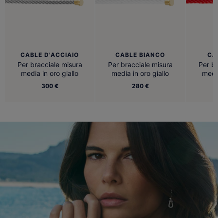
CABLE D'ACCIAIO
CABLE BIANCO
CA
Per bracciale misura
Per bracciale misura
Per br
media in oro giallo
media in oro giallo
media
300 €
280 €