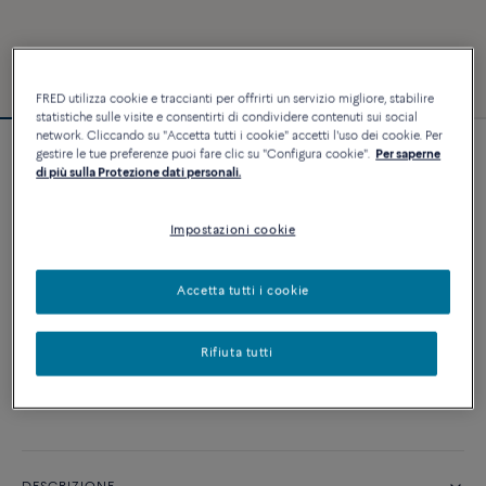
FRED utilizza cookie e traccianti per offrirti un servizio migliore, stabilire
statistiche sulle visite e consentirti di condividere contenuti sui social
network. Cliccando su "Accetta tutti i cookie" accetti l'uso dei cookie. Per
gestire le tue preferenze puoi fare clic su "Configura cookie".
Per saperne
Bracciale Force 10
di più sulla Protezione dati personali.
2 640 €
Impostazioni cookie
PERSONALIZZA
Accetta tutti i cookie
AGGIUNGI AL CARRELLO
Rifiuta tutti
Contattataci per qualsiasi domanda sulle misure
Disponibilità in boutique