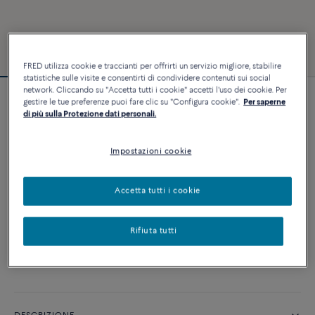
FRED utilizza cookie e traccianti per offrirti un servizio migliore, stabilire
statistiche sulle visite e consentirti di condividere contenuti sui social
network. Cliccando su "Accetta tutti i cookie" accetti l'uso dei cookie. Per
gestire le tue preferenze puoi fare clic su "Configura cookie".
Per saperne
Bracciale Force 10
di più sulla Protezione dati personali.
4 540 €
Impostazioni cookie
PERSONALIZZA
Accetta tutti i cookie
AGGIUNGI AL CARRELLO
Rifiuta tutti
Contattataci per qualsiasi domanda sulle misure
Disponibilità in boutique