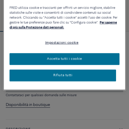
FRED utilizza cookie e traccianti per offrirti un servizio migliore, stabilire
statistiche sulle visite e consentirti di condividere contenuti sui social
network. Cliccando su "Accetta tutti i cookie" accetti l'uso dei cookie. Per
gestire le tue preferenze puoi fare clic su "Configura cookie".
Per saperne
di più sulla Protezione dati personali.
Impostazioni cookie
Bracciale Force 10
5 620 €
Accetta tutti i cookie
PERSONALIZZA
Rifiuta tutti
AGGIUNGI AL CARRELLO
Contattataci per qualsiasi domanda sulle misure
Disponibilità in boutique