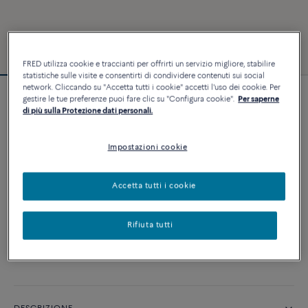
FRED utilizza cookie e traccianti per offrirti un servizio migliore, stabilire
statistiche sulle visite e consentirti di condividere contenuti sui social
network. Cliccando su "Accetta tutti i cookie" accetti l'uso dei cookie. Per
gestire le tue preferenze puoi fare clic su "Configura cookie".
Per saperne
Bracciale Force 10
di più sulla Protezione dati personali.
3 240 €
Impostazioni cookie
PERSONALIZZA
Accetta tutti i cookie
AGGIUNGI AL CARRELLO
Rifiuta tutti
Contattataci per qualsiasi domanda sulle misure
Disponibilità in boutique