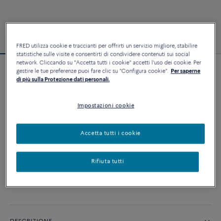
FRED utilizza cookie e traccianti per offrirti un servizio migliore, stabilire
statistiche sulle visite e consentirti di condividere contenuti sui social
network. Cliccando su "Accetta tutti i cookie" accetti l'uso dei cookie. Per
gestire le tue preferenze puoi fare clic su "Configura cookie".
Per saperne
Bracciale Force 10
di più sulla Protezione dati personali.
3 240 €
Impostazioni cookie
PERSONALIZZA
Accetta tutti i cookie
AGGIUNGI AL CARRELLO
Rifiuta tutti
Contattataci per qualsiasi domanda sulle misure
Disponibilità in boutique