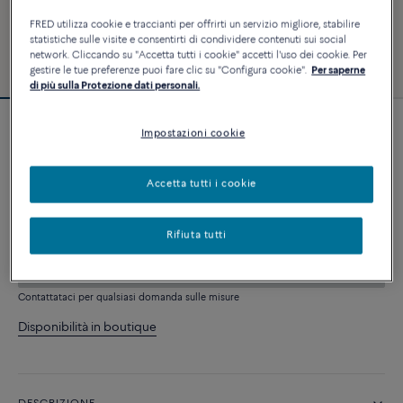
FRED utilizza cookie e traccianti per offrirti un servizio migliore, stabilire
statistiche sulle visite e consentirti di condividere contenuti sui social
network. Cliccando su "Accetta tutti i cookie" accetti l'uso dei cookie. Per
gestire le tue preferenze puoi fare clic su "Configura cookie".
Per saperne
di più sulla Protezione dati personali.
Impostazioni cookie
Bracciale Force 10
3 240 €
Accetta tutti i cookie
PERSONALIZZA
Rifiuta tutti
AGGIUNGI AL CARRELLO
Contattataci per qualsiasi domanda sulle misure
Disponibilità in boutique