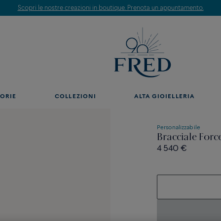
Scopri le nostre creazioni in boutique. Prenota un appuntamento.
ORIE
COLLEZIONI
ALTA GIOIELLERIA
Personalizzabile
Bracciale Forc
4 540 €