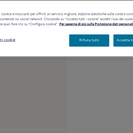
Contattataci per qualsia
 cookie e traccianti per offrirti un servizio migliore, stabilire statistiche sulle visite e cons
Disponibilità in bout
ontenuti sui social network. Cliccando su "Accetta tutti i cookie" accetti l'uso dei cookie
ze puoi fare clic su "Configura cookie".
Per saperne di più sulla Protezione dati personali
Descrizione
Detta
ni cookie
Rifiuta tutti
Accetta t
Misura media in oro 