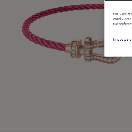
FRED utilizza
condividere c
tue preferen
Impostazio