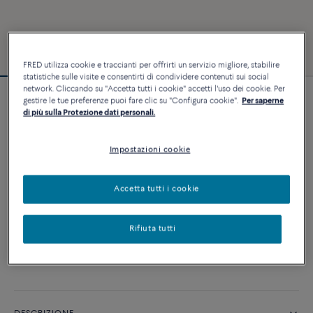
FRED utilizza cookie e traccianti per offrirti un servizio migliore, stabilire
statistiche sulle visite e consentirti di condividere contenuti sui social
network. Cliccando su "Accetta tutti i cookie" accetti l'uso dei cookie. Per
gestire le tue preferenze puoi fare clic su "Configura cookie".
Per saperne
Bracciale Force 10
di più sulla Protezione dati personali.
4 540 €
Impostazioni cookie
PERSONALIZZA
Accetta tutti i cookie
AGGIUNGI AL CARRELLO
Rifiuta tutti
Contattataci per qualsiasi domanda sulle misure
Disponibilità in boutique