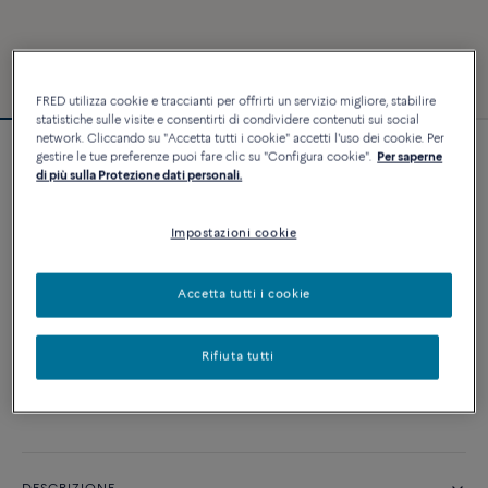
FRED utilizza cookie e traccianti per offrirti un servizio migliore, stabilire
statistiche sulle visite e consentirti di condividere contenuti sui social
network. Cliccando su "Accetta tutti i cookie" accetti l'uso dei cookie. Per
gestire le tue preferenze puoi fare clic su "Configura cookie".
Per saperne
Bracciale Force 10
di più sulla Protezione dati personali.
4 540 €
Impostazioni cookie
PERSONALIZZA
Accetta tutti i cookie
AGGIUNGI AL CARRELLO
Rifiuta tutti
Contattataci per qualsiasi domanda sulle misure
Disponibilità in boutique