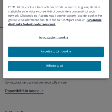
FRED utilizza cookie e traccianti per offrirti un servizio migliore, stabilire
statistiche sulle visite e consentirti di condividere contenuti sui social
network. Cliccando su "Accetta tutti i cookie" accetti l'uso dei cookie. Per
gestire le tue preferenze puoi fare clic su "Configura cookie".
Per saperne
di più sulla Protezione dati personali.
Bracciale Force 10
Impostazioni cookie
4 540 €
Accetta tutti i cookie
PERSONALIZZA
Rifiuta tutti
AGGIUNGI AL CARRELLO
Contattataci per qualsiasi domanda sulle misure
Disponibilità in boutique