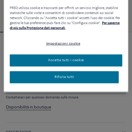
FRED utilizza cookie e traccianti per offrirti un servizio migliore, stabilire
statistiche sulle visite e consentirti di condividere contenuti sui social
network. Cliccando su "Accetta tutti i cookie" accetti l'uso dei cookie. Per
gestire le tue preferenze puoi fare clic su "Configura cookie".
Per saperne
di più sulla Protezione dati personali.
Impostazioni cookie
Bracciale Force 10
4 540 €
Accetta tutti i cookie
PERSONALIZZA
Rifiuta tutti
AGGIUNGI AL CARRELLO
Contattataci per qualsiasi domanda sulle misure
Disponibilità in boutique