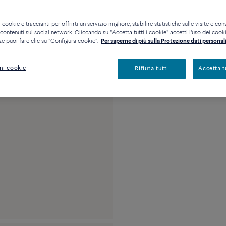
Disponibilità in bout
 cookie e traccianti per offrirti un servizio migliore, stabilire statistiche sulle visite e cons
ontenuti sui social network. Cliccando su "Accetta tutti i cookie" accetti l'uso dei cookie
ze puoi fare clic su "Configura cookie".
Per saperne di più sulla Protezione dati personali
Descrizione
Detta
ni cookie
Rifiuta tutti
Accetta t
Misura media in oro 