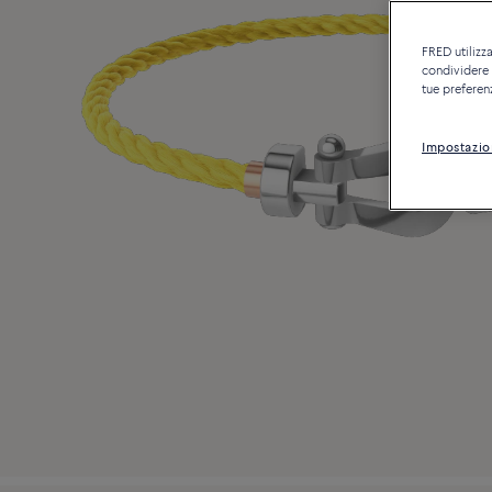
FRED utilizza
condividere c
tue preferen
Impostazio