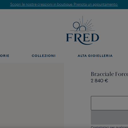
Scopri le nostre creazioni in boutique. Prenota un appuntamento.
ORIE
COLLEZIONI
ALTA GIOIELLERIA
Bracciale Forc
2 840 €
Contattataci per qualsia