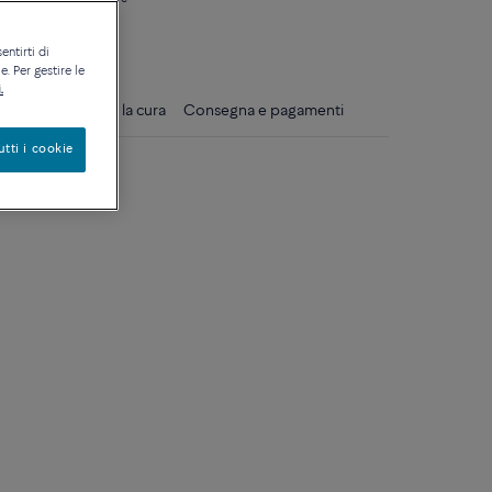
ique
entirti di
. Per gestire le
.
gli
Consigli per la cura
Consegna e pagamenti
utti i cookie
bianco 18k