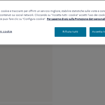
Disponibilità in bout
 cookie e traccianti per offrirti un servizio migliore, stabilire statistiche sulle visite e cons
ontenuti sui social network. Cliccando su "Accetta tutti i cookie" accetti l'uso dei cookie
ze puoi fare clic su "Configura cookie".
Per saperne di più sulla Protezione dati personali
Descrizione
Detta
ni cookie
Rifiuta tutti
Accetta t
Misura media in oro g