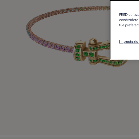
FRED utilizza
condividere c
tue preferen
Impostazio