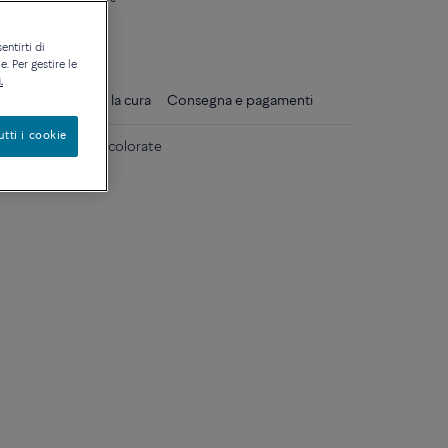
ique
entirti di
. Per gestire le
.
gli
Consigli per la cura
Consegna e pagamenti
utti i cookie
iallo 18k e pietre colorate