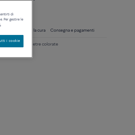
ique
entirti di
. Per gestire le
.
gli
Consigli per la cura
Consegna e pagamenti
utti i cookie
o bianco 18k e pietre colorate