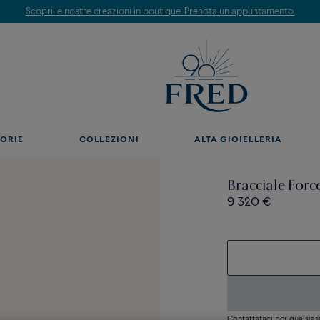
Scopri le nostre creazioni in boutique. Prenota un appuntamento.
ORIE
COLLEZIONI
ALTA GIOIELLERIA
Bracciale Forc
9 320 €
Contattataci per qualsia