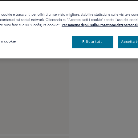
Disponibilità in bout
 cookie e traccianti per offrirti un servizio migliore, stabilire statistiche sulle visite e cons
ontenuti sui social network. Cliccando su "Accetta tutti i cookie" accetti l'uso dei cookie
ze puoi fare clic su "Configura cookie".
Per saperne di più sulla Protezione dati personali
Descrizione
Detta
ni cookie
Rifiuta tutti
Accetta t
Modello Grande in or