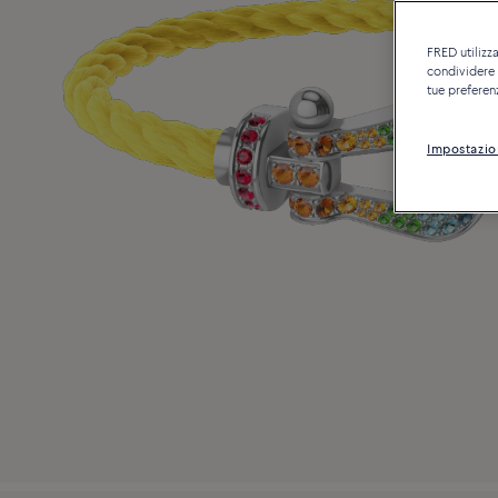
FRED utilizza
condividere c
tue preferen
Impostazio