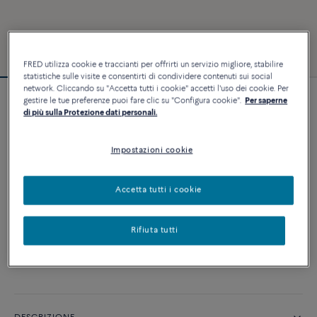
FRED utilizza cookie e traccianti per offrirti un servizio migliore, stabilire
statistiche sulle visite e consentirti di condividere contenuti sui social
network. Cliccando su "Accetta tutti i cookie" accetti l'uso dei cookie. Per
gestire le tue preferenze puoi fare clic su "Configura cookie".
Per saperne
Bracciale Force 10
di più sulla Protezione dati personali.
9 320 €
Impostazioni cookie
PERSONALIZZA
Accetta tutti i cookie
AGGIUNGI AL CARRELLO
Rifiuta tutti
Contattataci per qualsiasi domanda sulle misure
Disponibilità in boutique