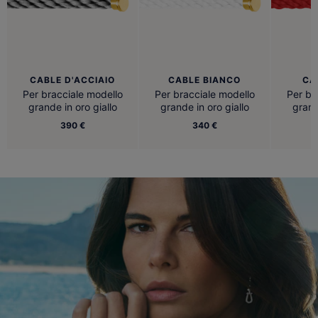
CABLE D'ACCIAIO
CABLE BIANCO
CA
Per bracciale modello
Per bracciale modello
Per br
grande in oro giallo
grande in oro giallo
grand
390 €
340 €