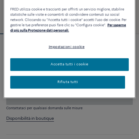
FRED utilizza cookie e traccianti per offrirti un servizio migliore, stabilire
statistiche sulle visite e consentirti di condividere contenuti sui social
network. Cliccando su "Accetta tutti i cookie" accetti l'uso dei cookie. Per
gestire le tue preferenze puoi fare clic su "Configura cookie".
Per saperne
di più sulla Protezione dati personali.
Personalizzabile
Impostazioni cookie
Bracciale Force 10
14 910 €
Accetta tutti i cookie
PERSONALIZZA
Rifiuta tutti
AGGIUNGI AL CARRELLO
Contattataci per qualsiasi domanda sulle misure
Disponibilità in boutique