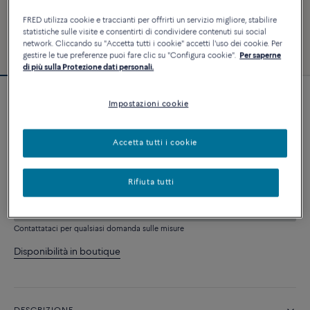
FRED utilizza cookie e traccianti per offrirti un servizio migliore, stabilire
statistiche sulle visite e consentirti di condividere contenuti sui social
network. Cliccando su "Accetta tutti i cookie" accetti l'uso dei cookie. Per
gestire le tue preferenze puoi fare clic su "Configura cookie".
Per saperne
di più sulla Protezione dati personali.
Bracciale Force 10
Impostazioni cookie
16 300 €
Accetta tutti i cookie
PERSONALIZZA
Rifiuta tutti
AGGIUNGI AL CARRELLO
Contattataci per qualsiasi domanda sulle misure
Disponibilità in boutique