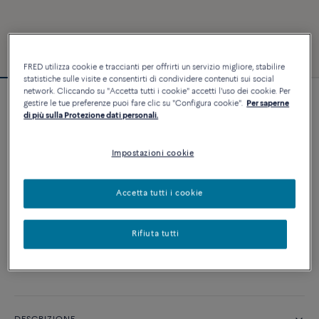
FRED utilizza cookie e traccianti per offrirti un servizio migliore, stabilire
statistiche sulle visite e consentirti di condividere contenuti sui social
network. Cliccando su "Accetta tutti i cookie" accetti l'uso dei cookie. Per
gestire le tue preferenze puoi fare clic su "Configura cookie".
Per saperne
Bracciale Force 10
di più sulla Protezione dati personali.
24 710 €
Impostazioni cookie
PERSONALIZZA
Accetta tutti i cookie
AGGIUNGI AL CARRELLO
Rifiuta tutti
Contattataci per qualsiasi domanda sulle misure
Disponibilità in boutique