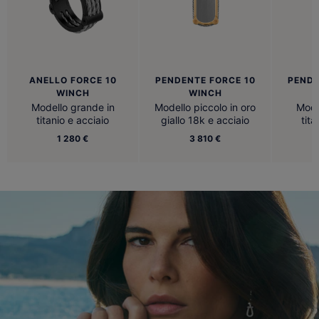
ANELLO FORCE 10
PENDENTE FORCE 10
PENDE
WINCH
WINCH
Modello grande in
Modello piccolo in oro
Mode
titanio e acciaio
giallo 18k e acciaio
tita
1 280 €
3 810 €