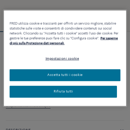
FRED utilizza cookie e traccianti per offrirti un servizio migliore, stabilire
statistiche sulle visite e consentirti di condividere contenuti sui social
network. Cliccando su "Accetta tutti i cookie" accetti l'uso dei cookie. Per
gestire le tue preferenze puoi fare clic su "Configura cookie".
Per saperne
Bracciale Force 10
di più sulla Protezione dati personali.
8 690 €
Impostazioni cookie
PERSONALIZZA
Accetta tutti i cookie
AGGIUNGI AL CARRELLO
Rifiuta tutti
Contattataci per qualsiasi domanda sulle misure
Disponibilità in boutique