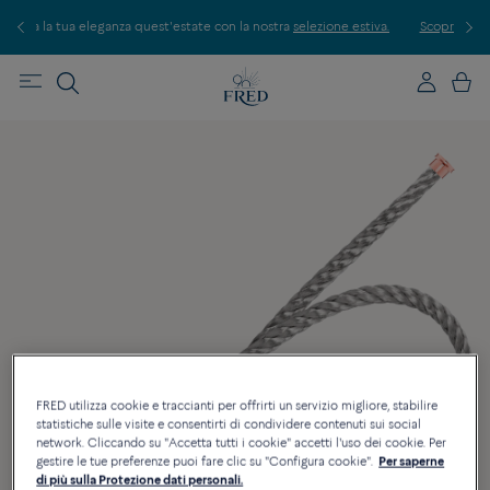
state con la nostra
selezione estiva.
Scopri le nostre creazioni in boutique. Pr
FRED utilizza cookie e traccianti per offrirti un servizio migliore, stabilire
statistiche sulle visite e consentirti di condividere contenuti sui social
network. Cliccando su "Accetta tutti i cookie" accetti l'uso dei cookie. Per
gestire le tue preferenze puoi fare clic su "Configura cookie".
Per saperne
di più sulla Protezione dati personali.