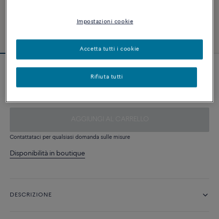
Impostazioni cookie
Accetta tutti i cookie
Cable d'acciaio
Rifiuta tutti
500 €
AGGIUNGI AL CARRELLO
Contattataci per qualsiasi domanda sulle misure
Disponibilità in boutique
DESCRIZIONE