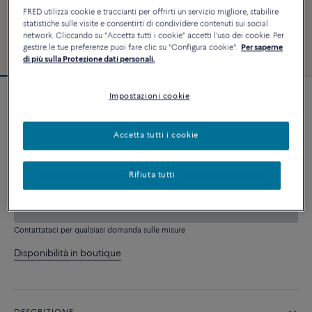
FRED utilizza cookie e traccianti per offrirti un servizio migliore, stabilire
statistiche sulle visite e consentirti di condividere contenuti sui social
network. Cliccando su "Accetta tutti i cookie" accetti l'uso dei cookie. Per
gestire le tue preferenze puoi fare clic su "Configura cookie".
Per saperne
di più sulla Protezione dati personali.
Impostazioni cookie
Bracciale Force 10
8 800 €
Accetta tutti i cookie
PERSONALIZZA
Rifiuta tutti
AGGIUNGI AL CARRELLO
Contattataci per qualsiasi domanda sulle misure
Disponibilità in boutique