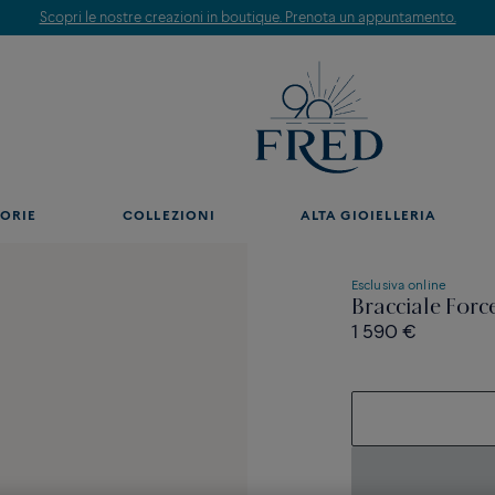
Scopri le nostre creazioni in boutique. Prenota un appuntamento.
ORIE
COLLEZIONI
ALTA GIOIELLERIA
Esclusiva online
Bracciale For
1 590 €