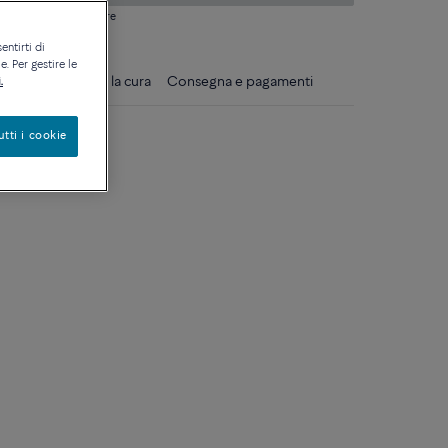
si domanda sulle misure
entirti di
. Per gestire le
gli
Consigli per la cura
Consegna e pagamenti
.
ciaio
utti i cookie