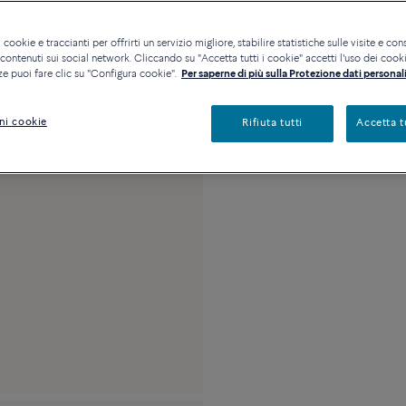
Contattataci per qualsia
 cookie e traccianti per offrirti un servizio migliore, stabilire statistiche sulle visite e cons
ontenuti sui social network. Cliccando su "Accetta tutti i cookie" accetti l'uso dei cookie
Descrizione
Detta
ze puoi fare clic su "Configura cookie".
Per saperne di più sulla Protezione dati personali
Modello grande in ac
ni cookie
Rifiuta tutti
Accetta t