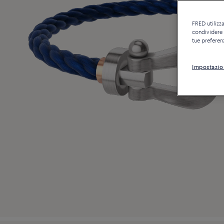
FRED utilizza
condividere c
tue preferen
Impostazio