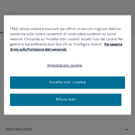
FRED utilizza cookie e traccianti per offrirti un servizio migliore, stabilire
statistiche sulle visite e consentirti di condividere contenuti sui social
network. Cliccando su "Accetta tutti i cookie" accetti l'uso dei cookie. Per
gestire le tue preferenze puoi fare clic su "Configura cookie".
Per saperne
Esclusiva online
di più sulla Protezione dati personali.
Bracciale Force10 #gobeyond
1 590 €
Impostazioni cookie
PERSONALIZZA
Accetta tutti i cookie
AGGIUNGI AL CARRELLO
Rifiuta tutti
Contattataci per qualsiasi domanda sulle misure
DESCRIZIONE