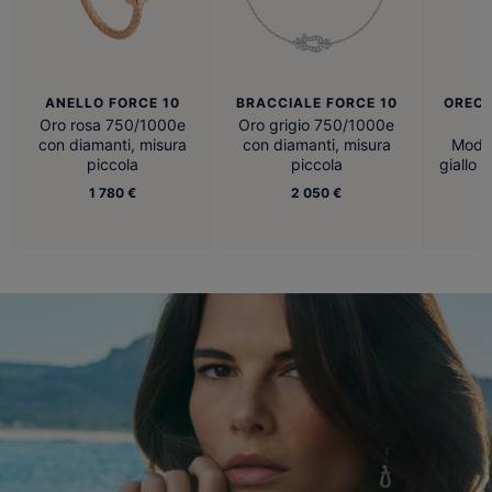
ANELLO FORCE 10
BRACCIALE FORCE 10
ORECC
Oro rosa 750/1000e
Oro grigio 750/1000e
con diamanti, misura
con diamanti, misura
Model
piccola
piccola
giallo 
1 780 €
2 050 €