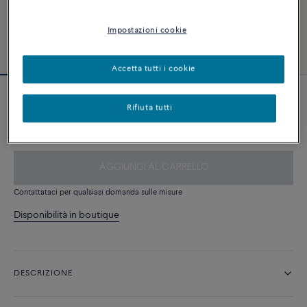
Impostazioni cookie
Accetta tutti i cookie
Cable d'acciaio
Rifiuta tutti
390 €
AGGIUNGI AL CARRELLO
Contattataci per qualsiasi domanda sulle misure
Disponibilità in boutique
DESCRIZIONE