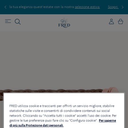
iva.
Scopri le nostre creazioni in boutique. Prenota un appuntamento.
FRED utilizza cookie e traccianti per offrirti un servizio migliore, stabilire
statistiche sulle visite e consentirti di condividere contenuti sui social
network. Cliccando su "Accetta tutti i cookie" accetti l'uso dei cookie. Per
gestire le tue preferenze puoi fare clic su "Configura cookie".
Per saperne
di più sulla Protezione dati personali.