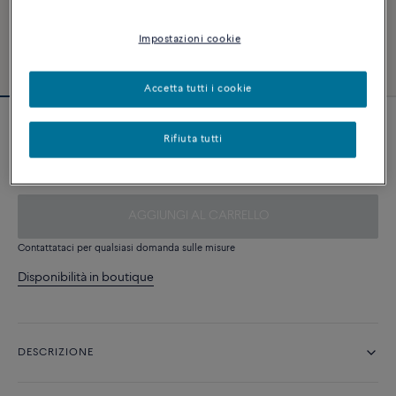
Impostazioni cookie
Accetta tutti i cookie
Cable taupe
Rifiuta tutti
340 €
AGGIUNGI AL CARRELLO
Contattataci per qualsiasi domanda sulle misure
Disponibilità in boutique
DESCRIZIONE