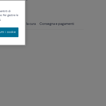
ique
entirti di
. Per gestire le
.
gli
Consigli per la cura
Consegna e pagamenti
utti i cookie
 giallo 18 k