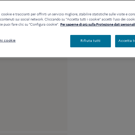
Disponibilità in bout
 cookie e traccianti per offrirti un servizio migliore, stabilire statistiche sulle visite e cons
ontenuti sui social network. Cliccando su "Accetta tutti i cookie" accetti l'uso dei cookie
ze puoi fare clic su "Configura cookie".
Per saperne di più sulla Protezione dati personali
Descrizione
Detta
ni cookie
Rifiuta tutti
Accetta t
Modello grande in oro