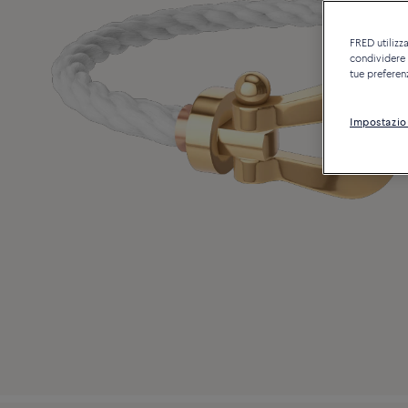
FRED utilizza
condividere c
tue preferen
Impostazio