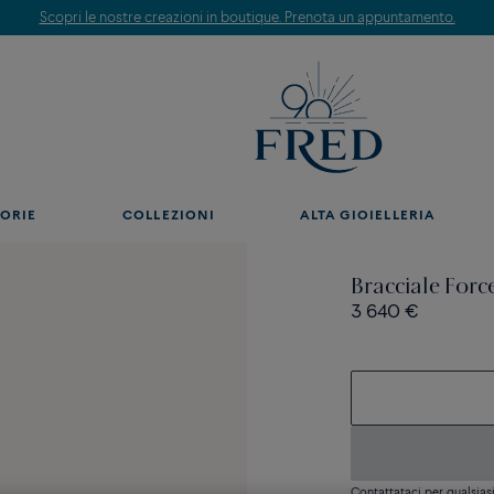
Scopri le nostre creazioni in boutique. Prenota un appuntamento.
ORIE
COLLEZIONI
ALTA GIOIELLERIA
Bracciale Forc
3 640 €
Contattataci per qualsia