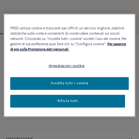
FRED utilizza cookie e traccianti per offrirti un servizio migliore, stabilire
statistiche sulle visite e consentirti di condividere contenuti sui social
network. Cliccando su "Accetta tutti i cookie" accetti l'uso dei cookie. Per
gestire le tue preferenze puoi fare clic su "Configura cookie".
Per saperne
Bracciale Force 10
di più sulla Protezione dati personali.
6 240 €
Impostazioni cookie
PERSONALIZZA
Accetta tutti i cookie
AGGIUNGI AL CARRELLO
Rifiuta tutti
Contattataci per qualsiasi domanda sulle misure
Disponibilità in boutique