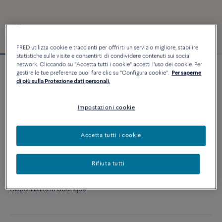
FRED utilizza cookie e traccianti per offrirti un servizio migliore, stabilire
statistiche sulle visite e consentirti di condividere contenuti sui social
network. Cliccando su "Accetta tutti i cookie" accetti l'uso dei cookie. Per
gestire le tue preferenze puoi fare clic su "Configura cookie".
Per saperne
Personalizzabile
di più sulla Protezione dati personali.
Bracciale Force 10
11 500 €
Impostazioni cookie
PERSONALIZZA
Accetta tutti i cookie
AGGIUNGI AL CARRELLO
Rifiuta tutti
Contattataci per qualsiasi domanda sulle misure
Disponibilità in boutique