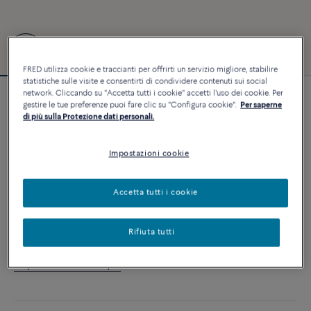
FRED utilizza cookie e traccianti per offrirti un servizio migliore, stabilire
statistiche sulle visite e consentirti di condividere contenuti sui social
network. Cliccando su "Accetta tutti i cookie" accetti l'uso dei cookie. Per
Personalizzabile
gestire le tue preferenze puoi fare clic su "Configura cookie".
Per saperne
Bracciale Force 10
di più sulla Protezione dati personali.
19 810 €
Impostazioni cookie
PERSONALIZZA
Accetta tutti i cookie
AGGIUNGI AL CARRELLO
Rifiuta tutti
Contattataci per qualsiasi domanda sulle misure
Disponibilità in boutique