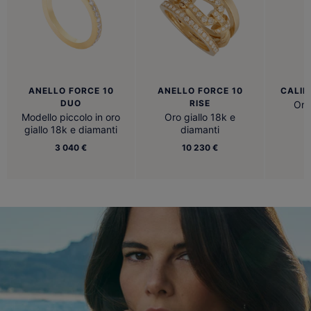
ANELLO FORCE 10
ANELLO FORCE 10
CALIB
DUO
RISE
Oro
Modello piccolo in oro
Oro giallo 18k e
giallo 18k e diamanti
diamanti
3 040 €
10 230 €