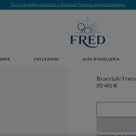
Scopri le nostre creazioni in boutique. Prenota un appuntamento.
ORIE
COLLEZIONI
ALTA GIOIELLERIA
Bracciale Forc
20 410 €
Contattataci per qualsia