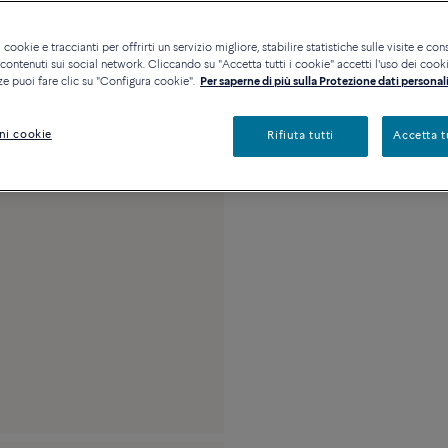
Disponibilità in bout
 cookie e traccianti per offrirti un servizio migliore, stabilire statistiche sulle visite e cons
ontenuti sui social network. Cliccando su "Accetta tutti i cookie" accetti l'uso dei cookie
ze puoi fare clic su "Configura cookie".
Per saperne di più sulla Protezione dati personali
Descrizione
Detta
ni cookie
Rifiuta tutti
Accetta t
Misura media in oro 