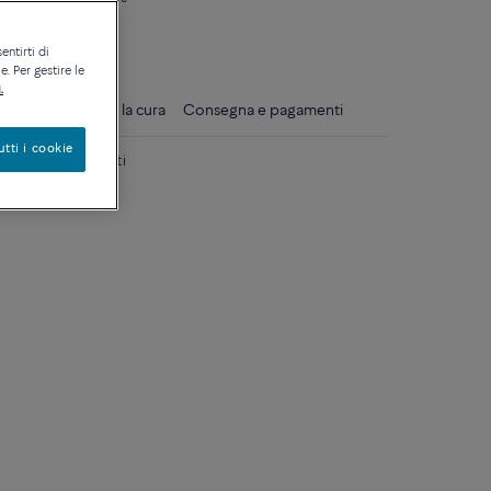
ique
entirti di
. Per gestire le
.
gli
Consigli per la cura
Consegna e pagamenti
utti i cookie
rosa 18k e diamanti