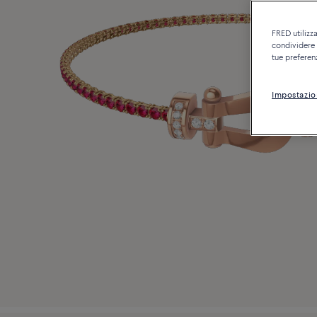
FRED utilizza
condividere c
tue preferen
Impostazio