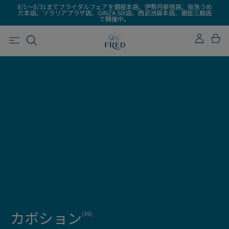
8/1～8/31までブライダルフェアを銀座本店、伊勢丹新宿店、阪急うめ
だ本店、ソラリアプラザ店、GINZA SIX店、西武池袋本店、銀座三越店
で開催中。
カボション
(36)