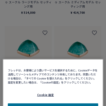
ゥ スークル ラージモデル セッティ
ゥ スークル ミディアムモデル セッ
ング用
ティング用
¥ 514,800
¥ 414,700
フレッドは、お客様により良いサービスを提供するために、Cookieデータを
活用してソーシャルメディアでのコンテンツ共有しております。同意いただ
ける場合は、「すべての Cookie を受け入れる」をクリックしてください。
設定を変更したい場合は、「Cookieの設定」をクリックしてください。
アマゾナイト 18Kピンクゴールド
アマゾナイト 18Kピンクゴールド
カボション
カボション
リミテッドエディション - パン ド
リミテッドエディション : パン ド
Cookie 設定
ゥ スークル ラージモデル設定用
ゥ スークル ミディアムモデル セッ
ティング用
¥ 514,800