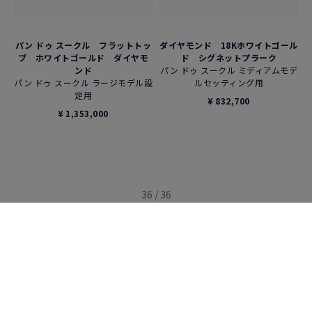
パン ドゥ スークル フラットトッ
ダイヤモンド 18Kホワイトゴール
プ ホワイトゴールド ダイヤモ
ド シグネットプラーク
ンド
パン ドゥ スークル ミディアムモデ
パン ドゥ スークル ラージモデル設
ルセッティング用
定用
¥ 832,700
¥ 1,353,000
36 / 36
カテゴリー
カテゴリー
カボション