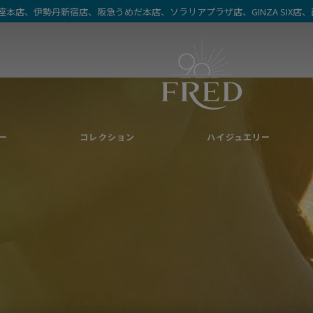
を銀座本店、伊勢丹新宿店、阪急うめだ本店、ソラリアプラザ店、GINZA SIX
て
ー
コレクション
ハイジュエリー