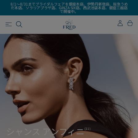
8/1～8/31までブライダルフェアを銀座本店、伊勢丹新宿店、阪急うめ
だ本店、ソラリアプラザ店、GINZA SIX店、西武池袋本店、銀座三越店
で開催中。
シャンス アンフィニ
(11)