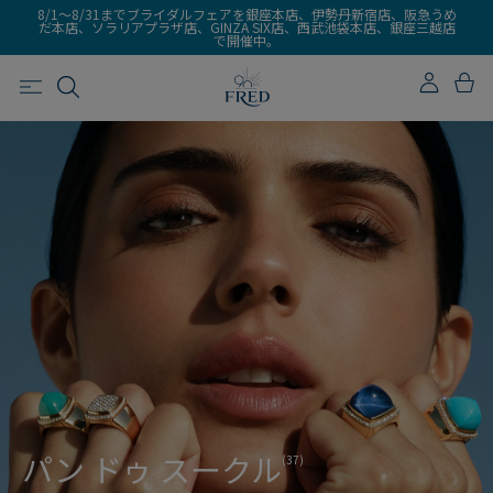
8/1～8/31までブライダルフェアを銀座本店、伊勢丹新宿店、阪急うめ
だ本店、ソラリアプラザ店、GINZA SIX店、西武池袋本店、銀座三越店
で開催中。
パン ドゥ スークル
(37)