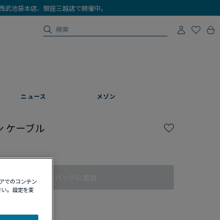
店、西武池袋本店、銀座三越店で開催中。
ニュース
メゾン
 ケーブル
ショッピングバッグに追加
ィアでのコンテン
さい。設定を変
認する​