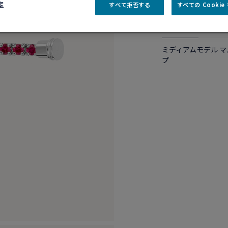
定
すべて拒否する
すべての Cooki
商品説明
詳細​
ミディアムモデル 
プ