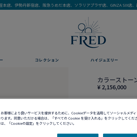
を銀座本店、伊勢丹新宿店、阪急うめだ本店、ソラリアプラザ店、GINZA SIX
ー
コレクション
ハイジュエリー
カラーストーン
¥ 2,156,000
お客様により良いサービスを提供するために、Cookieデータを活用してソーシャルメデ
ります。同意いただける場合は、「すべての Cookie を受け入れる」をクリックしてくだ
10営業日以内に発送
は、「Cookieの設定」をクリックしてください。
ブティックの在庫を確