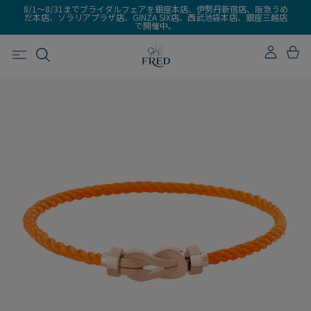
8/1～8/31までブライダルフェアを銀座本店、伊勢丹新宿店、阪急うめ
だ本店、ソラリアプラザ店、GINZA SIX店、西武池袋本店、銀座三越店
で開催中。