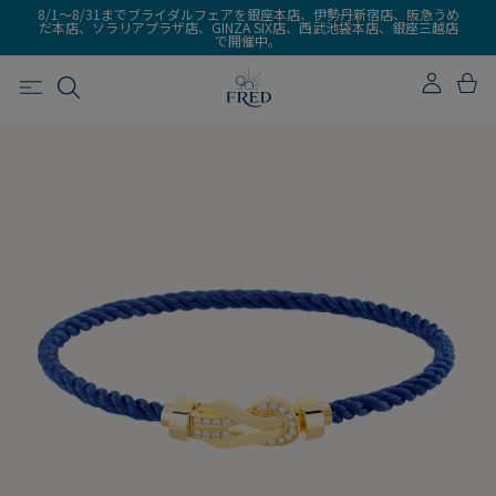
8/1～8/31までブライダルフェアを銀座本店、伊勢丹新宿店、阪急うめ
だ本店、ソラリアプラザ店、GINZA SIX店、西武池袋本店、銀座三越店
で開催中。