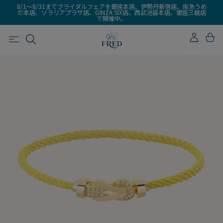
8/1～8/31までブライダルフェアを銀座本店、伊勢丹新宿店、阪急うめ
だ本店、ソラリアプラザ店、GINZA SIX店、西武池袋本店、銀座三越店
で開催中。