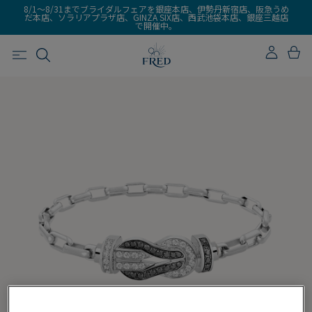
8/1～8/31までブライダルフェアを銀座本店、伊勢丹新宿店、阪急うめ
だ本店、ソラリアプラザ店、GINZA SIX店、西武池袋本店、銀座三越店
で開催中。