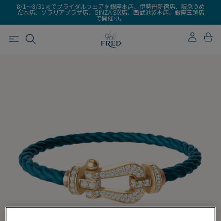
8/1～8/31までブライダルフェアを銀座本店、伊勢丹新宿店、阪急うめ
だ本店、ソラリアプラザ店、GINZA SIX店、西武池袋本店、銀座三越店
で開催中。