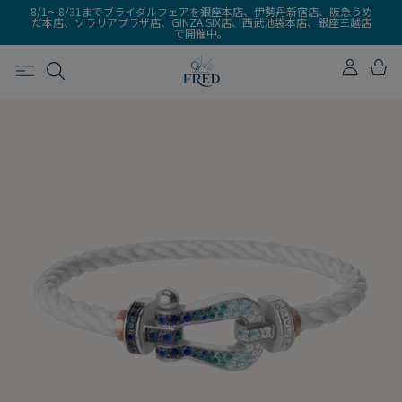
8/1～8/31までブライダルフェアを銀座本店、伊勢丹新宿店、阪急うめ
だ本店、ソラリアプラザ店、GINZA SIX店、西武池袋本店、銀座三越店
で開催中。